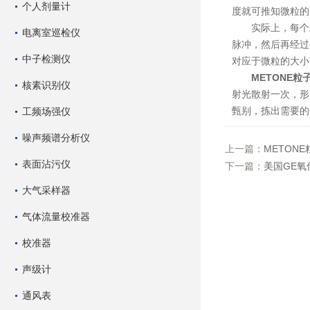
个人剂量计
度就可推知微粒的
实际上，每个粒
电离室巡检仪
脉冲，然后再经过
中子检测仪
对应于微粒的大小
METONE粒
核素识别仪
射光散射一次，形
甄别，拣出需要的
工频场强仪
噪声频谱分析仪
上一篇：
METON
表面沾污仪
下一篇：
美国GE
大气采样器
气体流量校准器
校准器
声级计
通风表