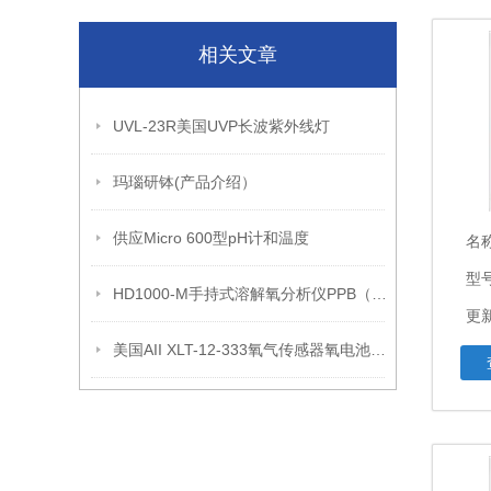
相关文章
UVL-23R美国UVP长波紫外线灯
玛瑙研钵(产品介绍）
供应Micro 600型pH计和温度
名
型
HD1000-M手持式溶解氧分析仪PPB（产品介绍）
更新
美国AII XLT-12-333氧气传感器氧电池产品特点