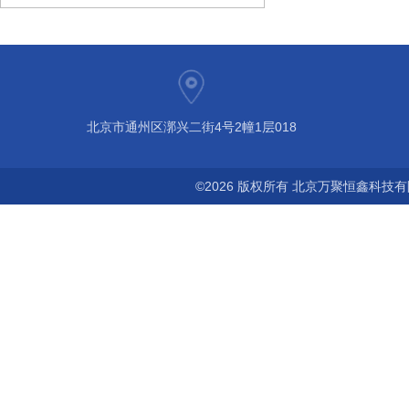
北京市通州区漷兴二街4号2幢1层018
©2026 版权所有 北京万聚恒鑫科技