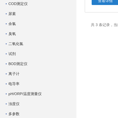
查看详情
COD测定仪
尿素
余氯
共 3 条记录，当
臭氧
二氧化氯
试剂
BOD测定仪
离子计
电导率
pH/ORP/温度测量仪
浊度仪
多参数