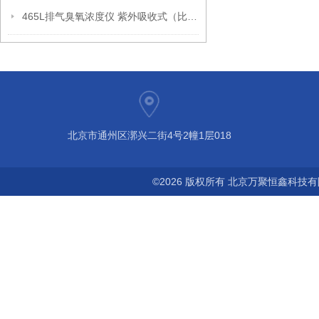
465L排气臭氧浓度仪 紫外吸收式（比尔朗伯定律）
北京市通州区漷兴二街4号2幢1层018
©2026 版权所有 北京万聚恒鑫科技