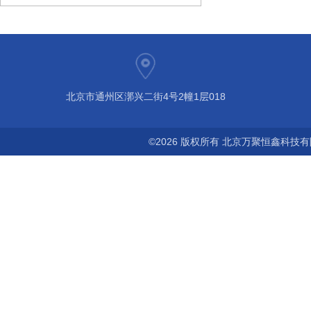
北京市通州区漷兴二街4号2幢1层018
©2026 版权所有 北京万聚恒鑫科技