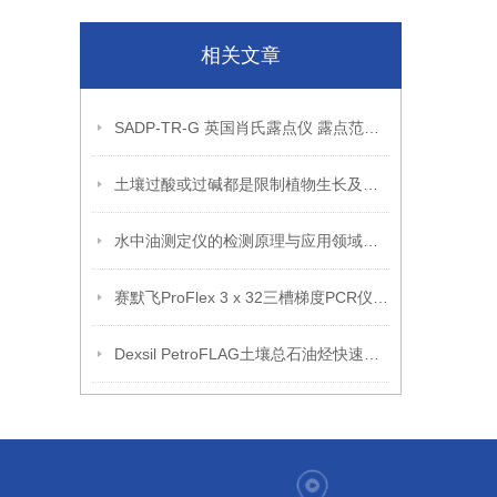
相关文章
SADP-TR-G 英国肖氏露点仪 露点范围 -80/0
土壤过酸或过碱都是限制植物生长及品质的重要因素
水中油测定仪的检测原理与应用领域介绍
赛默飞ProFlex 3 x 32三槽梯度PCR仪（参数介绍）
Dexsil PetroFLAG土壤总石油烃快速检测仪使用方法