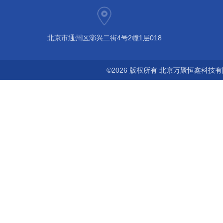
北京市通州区漷兴二街4号2幢1层018
©2026 版权所有 北京万聚恒鑫科技