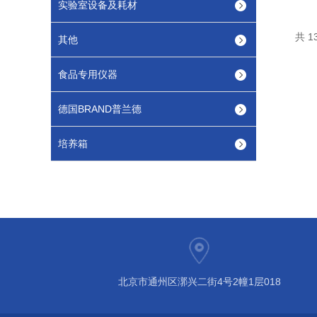
实验室设备及耗材
共 1
其他
食品专用仪器
德国BRAND普兰德
培养箱
北京市通州区漷兴二街4号2幢1层018