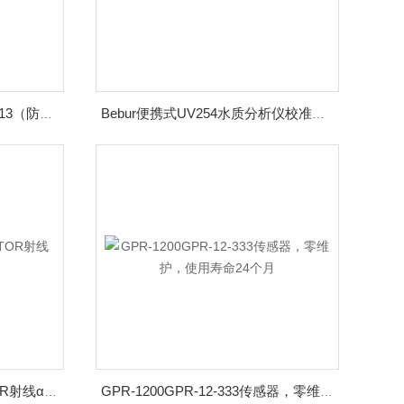
美国Sensidyne 采样器 LFS-113（防爆）
Bebur便携式UV254水质分析仪校准维修
inspector美国IMI INSPECTOR射线α、β、γ和X射线仪
GPR-1200GPR-12-333传感器，零维护，使用寿命24个月