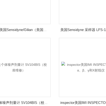
GilAir 3美国Sensidyne/Gilian（美国吉利安采样器）
波兰个体噪声剂量计 SV104BIS（校准维修）