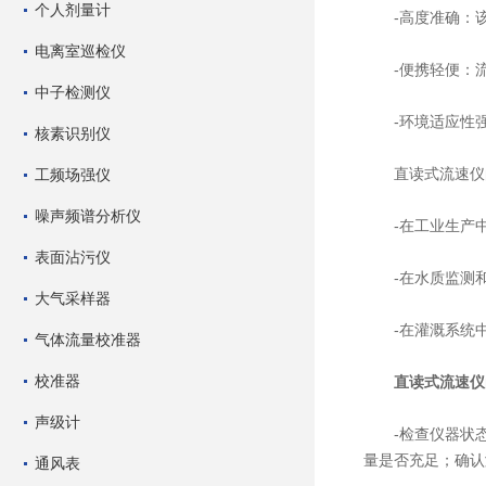
个人剂量计
-高度准确：该仪
电离室巡检仪
-便携轻便：流
中子检测仪
-环境适应性强：
核素识别仪
直读式流速仪
工频场强仪
噪声频谱分析仪
-在工业生产中
表面沾污仪
-在水质监测和
大气采样器
-在灌溉系统中
气体流量校准器
校准器
直读式流速仪
声级计
-检查仪器状态
量是否充足；确认
通风表