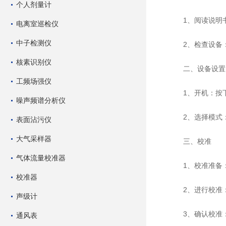
个人剂量计
1、阅读说明书
电离室巡检仪
中子检测仪
2、检查设备：
核素识别仪
二、设备设置
工频场强仪
1、开机：按下
噪声频谱分析仪
2、选择模式：
表面沾污仪
大气采样器
三、校准
气体流量校准器
1、校准准备：
校准器
2、进行校准：
声级计
3、确认校准：
通风表