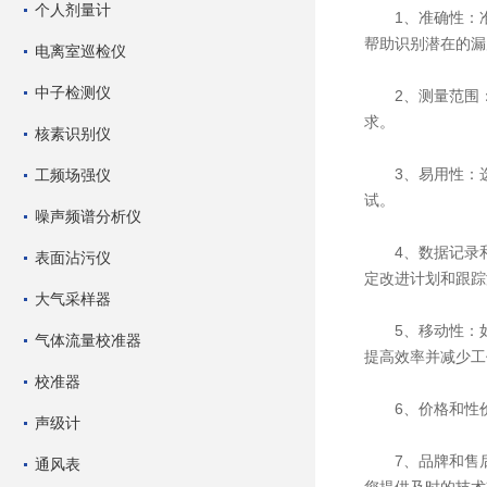
个人剂量计
1、准确性：准
帮助识别潜在的漏
电离室巡检仪
中子检测仪
2、测量范围：
求。
核素识别仪
3、易用性：选
工频场强仪
试。
噪声频谱分析仪
4、数据记录和
表面沾污仪
定改进计划和跟踪
大气采样器
5、移动性：如
气体流量校准器
提高效率并减少工
校准器
6、价格和性价
声级计
7、品牌和售后
通风表