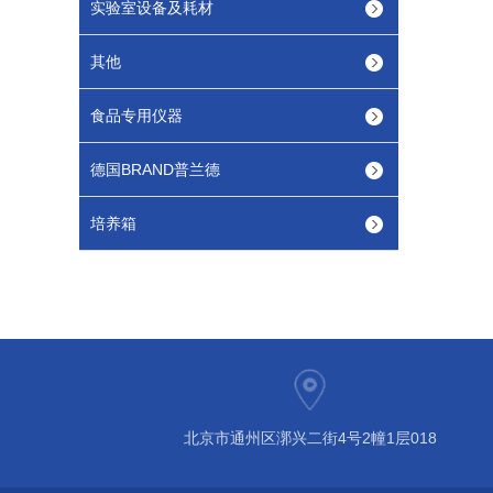
实验室设备及耗材
其他
食品专用仪器
德国BRAND普兰德
培养箱
北京市通州区漷兴二街4号2幢1层018