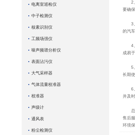
2、
电离室巡检仪
要确
中子检测仪
3、
核素识别仪
的汽
工频场强仪
4、
噪声频谱分析仪
成易
表面沾污仪
5、
大气采样器
长期
气体流量校准器
6、
校准器
并及
声级计
总之
售后
通风表
环境
粉尘检测仪