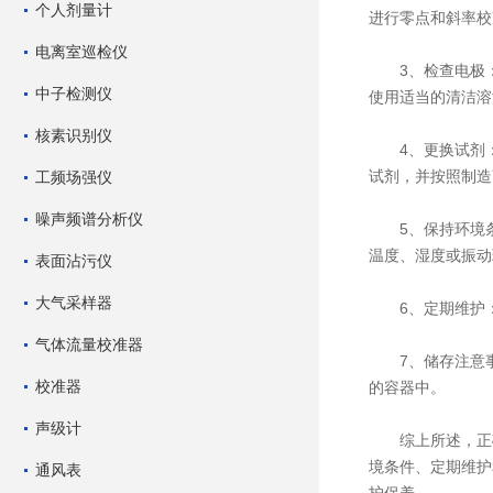
个人剂量计
进行零点和斜率校
电离室巡检仪
3、检查电极：
中子检测仪
使用适当的清洁溶
核素识别仪
4、更换试剂：
试剂，并按照制造
工频场强仪
噪声频谱分析仪
5、保持环境条
温度、湿度或振动
表面沾污仪
大气采样器
6、定期维护：
气体流量校准器
7、储存注意事
校准器
的容器中。
声级计
综上所述，正确
境条件、定期维护
通风表