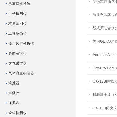
便携式原油含
电离室巡检仪
中子检测仪
原油含水率快
核素识别仪
线式原油含水
工频场强仪
美国GE OXY
噪声频谱分析仪
表面沾污仪
Aerotest 
大气采样器
DewPro®
气体流量校准器
OX-12B便
校准器
声级计
检验箱于原（8
通风表
OX-12B便
粉尘检测仪