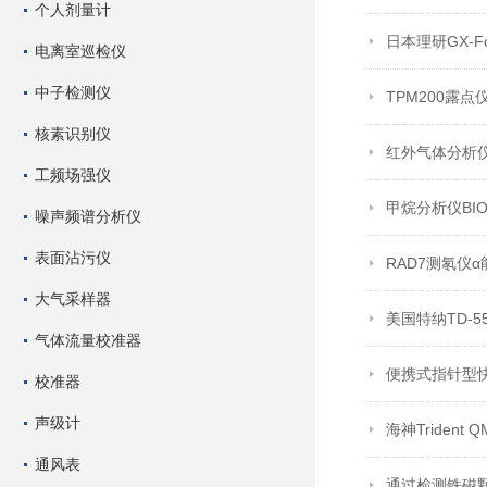
个人剂量计
日本理研GX-
电离室巡检仪
中子检测仪
TPM200露
核素识别仪
红外气体分析仪
工频场强仪
甲烷分析仪BIO
噪声频谱分析仪
表面沾污仪
RAD7测氡仪
大气采样器
美国特纳TD-
气体流量校准器
便携式指针型快
校准器
声级计
海神Triden
通风表
通过检测铁磁