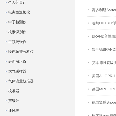
个人剂量计
赛多利斯Sarto
电离室巡检仪
中子检测仪
哈纳HI113
核素识别仪
BRAND普兰
工频场强仪
普兰德BRAND移
噪声频谱分析仪
表面沾污仪
艾本德袋装吸头00
大气采样器
美国AII GPR-
气体流量校准器
德国MRU OP
校准器
声级计
德国竖威Snoo
通风表
德尔格pac 8