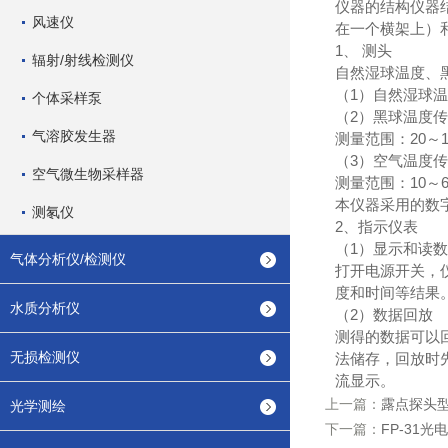
仪器的结构仪器
风速仪
在一个横架上）
1、 测头
辐射/射线检测仪
自然湿球温度、
（1）自然湿球温
个体采样泵
（2）黑球温度
气溶胶发生器
测量范围：20～120
（3）空气温度
空气微生物采样器
测量范围：10～60
本仪器采用的数
测氡仪
2、指示仪表
（1）显示和读数
气体分析仪/检测仪
打开电源开关，
度和时间等结果
水质分析仪
（2）数据回放
测得的数据可以
无损检测仪
法储存，回放时
流显示。
上一篇：
露点探头型号
光学测绘
下一篇：
FP-31