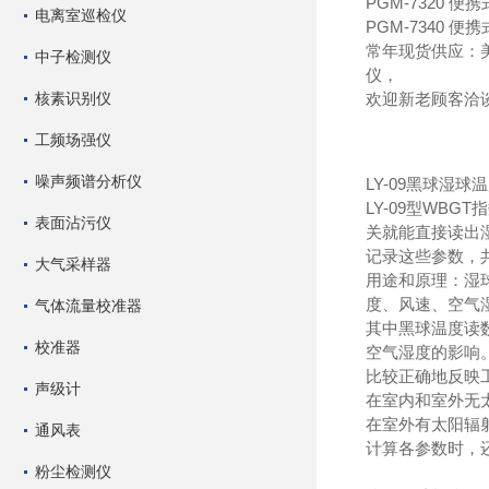
PGM-7320
便携
电离室巡检仪
PGM-7340
便携
常年现货供应：
中子检测仪
仪，
核素识别仪
欢迎新老顾客洽
工频场强仪
噪声频谱分析仪
LY-09黑球湿
LY-09型WB
表面沾污仪
关就能直接读出
记录这些参数，
大气采样器
用途和原理：湿
度、风速、空气
气体流量校准器
其中黑球温度读
校准器
空气湿度的影响
比较正确地反映
声级计
在室内和室外无太阳辐
在室外有太阳辐射热时 
通风表
计算各参数时，
粉尘检测仪