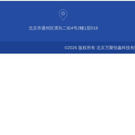
北京市通州区漷兴二街4号2幢1层018
©2026 版权所有 北京万聚恒鑫科技