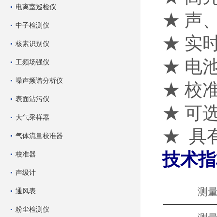
电离室巡检仪
★ 声
中子检测仪
★ 实
核素识别仪
★ 电
工频场强仪
噪声频谱分析仪
★ 校
表面沾污仪
★ 可
大气采样器
★ 具
气体流量校准器
技术指
校准器
声级计
测
通风表
粉尘检测仪