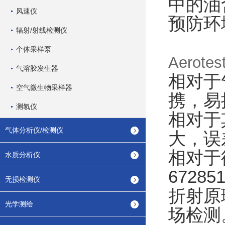
中的油
风速仪
预防环
辐射/射线检测仪
个体采样泵
Aero
气溶胶发生器
相对于
空气微生物采样器
携，易
测氡仪
相对于
气体分析仪/检测仪
大，误
相对于
水质分析仪
6728
无损检测仪
折射原
光学测绘
场检测