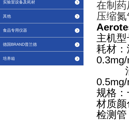
在制药
实验室设备及耗材
压缩氮
其他
Aero
食品专用仪器
主机型
德国BRAND普兰德
耗材：油
0.3mg/
培养箱
油检测盒
0.5mg/
规格：
材质颜
检测管
油检测