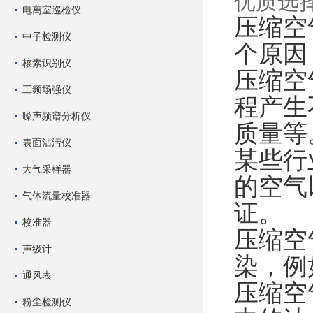
优质选
电离室巡检仪
压缩空
中子检测仪
个原因
核素识别仪
压缩空
工频场强仪
程产生
噪声频谱分析仪
质量等
表面沾污仪
某些行
大气采样器
的空气
气体流量校准器
证。
校准器
压缩空
声级计
染，例
通风表
压缩空
粉尘检测仪