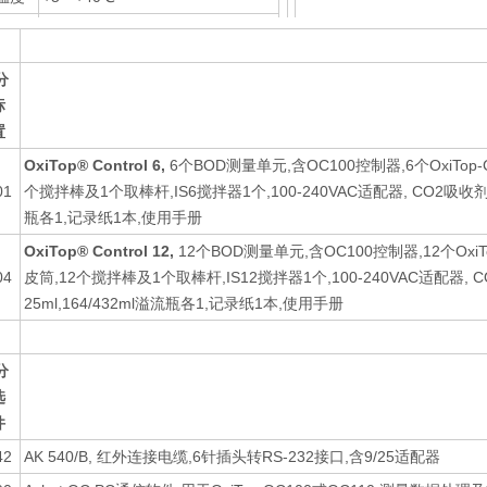
IS 6：265×181×67mm, 1.6kg
重量
IS 12：350×266×67mm, 3.2kg
分
标
置
OxiTop® Control 6,
6个BOD测量单元,含OC100控制器,6个OxiTop
01
个搅拌棒及1个取棒杆,IS6搅拌器1个,100-240VAC适配器, CO2吸收剂50
瓶各1,记录纸1本,使用手册
OxiTop® Control 12,
12个BOD测量单元,含OC100控制器,12个Oxi
04
皮筒,12个搅拌棒及1个取棒杆,IS12搅拌器1个,100-240VAC适配器, 
25ml,164/432ml溢流瓶各1,记录纸1本,使用手册
分
选
件
42
AK 540/B, 红外连接电缆,6针插头转RS-232接口,含9/25适配器