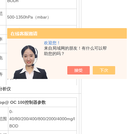
BODn
范
500-1350hPa（mbar）
±1%测量值
率
1hPa
欢迎您！
来自局域网的朋友！有什么可以帮
LED指示灯
助您的吗？
电
锂电池（260mAh）, 2个
CR2430（3V）
寿
约2年
分析仪
温
-25～+65℃
Top@
OC 100控制器参数
温
+5～+50℃
0-
范围
40/80/200/400/800/2000/4000mg/l
重
BOD
70mm×Φ70mm, 约95g