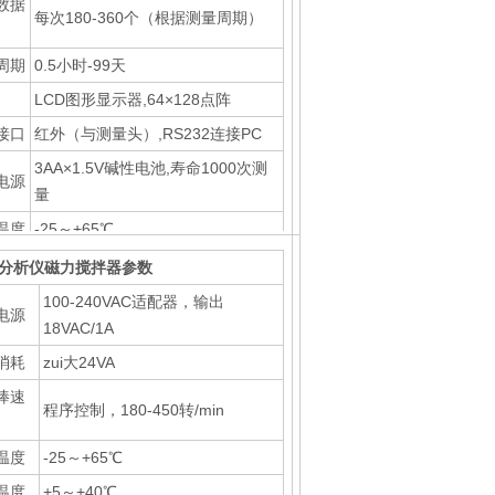
数据
每次180-360个（根据测量周期）
周期
0.5小时-99天
LCD图形显示器,64×128点阵
接口
红外（与测量头）,RS232连接PC
3AA×1.5V碱性电池,寿命1000次测
电源
量
温度
-25～+65℃
温度
+5～+40℃
D分析仪磁力搅拌器参数
重量
45×100×200mm, 390g
100-240VAC适配器，输出
电源
18VAC/1A
消耗
zui大24VA
棒速
程序控制，180-450转/min
温度
-25～+65℃
温度
+5～+40℃