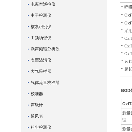
电离室巡检仪
* 呼
Oxi
中子检测仪
*
Oxi
*
核素识别仪
* 采
工频场强仪
* O
* O
噪声频谱分析仪
* O
表面沾污仪
* 
* 超
大气采样器
气体流量校准器
BO
校准器
Oxi
声级计
测量
通风表
理
粉尘检测仪
测量