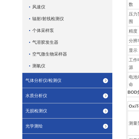
数
风速仪
压力
辐射/射线检测仪
围
个体采样泵
精度
分辨
气溶胶发生器
显示
空气微生物采样器
工作
测氡仪
源
电池
气体分析仪/检测仪
命
BOD
保存
水质分析仪
度
Oxi
无损检测仪
工作
度
测量
光学测绘
尺寸
量