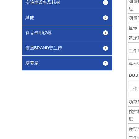
测量
实验室设备及耗材
组
其他
测量
显示
食品专用仪器
数据
德国BRAND普兰德
工作
培养箱
保存
工作
BO
尺寸
工作
功率
搅拌
度
保存
工作