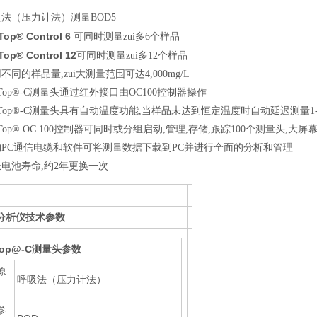
吸法（压力计法）测量BOD5
Top® Control 6
可同时测量zui多6个样品
Top® Control 12
可同时测量zui多12个样品
用不同的样品量,zui大测量范围可达4,000mg/L
xiTop®-C测量头通过红外接口由OC100控制器操作
xiTop®-C测量头具有自动温度功能,当样品未达到恒定温度时自动延迟测量1
xiTop® OC 100控制器可同时或分组启动,管理,存储,跟踪100个测量头
选购PC通信电缆和软件可将测量数据下载到PC并进行全面的分析和管理
长电池寿命,约2年更换一次
D分析仪技术参数
Top@
-C测量头参数
原
呼吸法（压力计法）
参