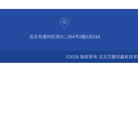
北京市通州区漷兴二街4号2幢1层018
©2026 版权所有 北京万聚恒鑫科技