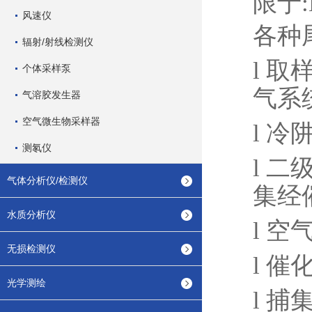
限于:
风速仪
各种
辐射/射线检测仪
l
取
个体采样泵
气系
气溶胶发生器
空气微生物采样器
l
冷
测氡仪
l
二
气体分析仪/检测仪
集经
水质分析仪
l
空
无损检测仪
l
催
光学测绘
l
捕