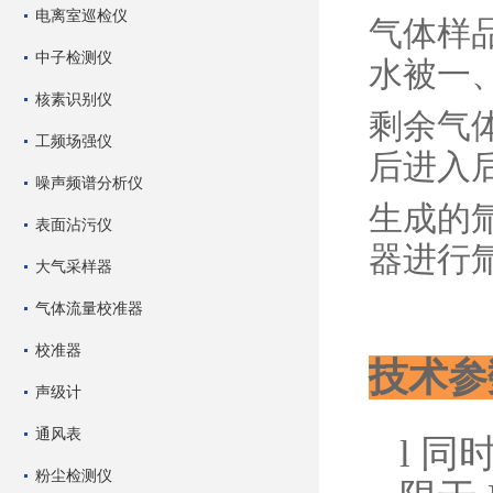
电离室巡检仪
气体样
中子检测仪
水被一
核素识别仪
剩余气
工频场强仪
后进入
噪声频谱分析仪
生成的
表面沾污仪
器进行
大气采样器
气体流量校准器
校准器
技术参
声级计
通风表
l
同
粉尘检测仪