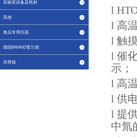
实验室设备及耗材
l
HT
其他
l
高
食品专用仪器
l
触
德国BRAND普兰德
l
催
培养箱
示；
l
高
l
供
l
提
中氚