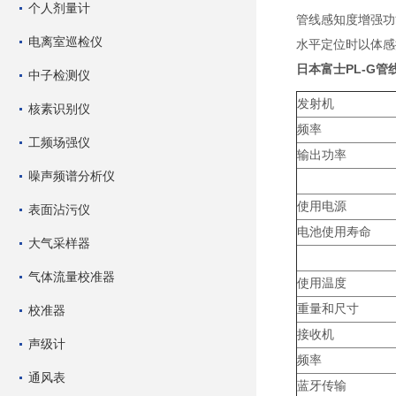
个人剂量计
管线感知度增强功
电离室巡检仪
水平定位时以体感
日本富士PL-G管
中子检测仪
发射机
核素识别仪
频率
工频场强仪
输出功率
噪声频谱分析仪
使用电源
表面沾污仪
电池使用寿命
大气采样器
气体流量校准器
使用温度
重量和尺寸
校准器
接收机
声级计
频率
通风表
蓝牙传输