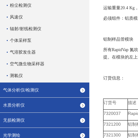
粉尘检测仪
运输重量20.4 Kg
风速仪
必须组件：铝质模
辐射/射线检测仪
铝制样品管模块
个体采样泵
所有RapidV
气溶胶发生器
提。在模块的左上
空气微生物采样器
测氡仪
订货信息：
气体分析仪/检测仪
订货号
描述
水质分析仪
7320037
Rapi
无损检测仪
7321200
铝制
7321300
铝制
光学测绘