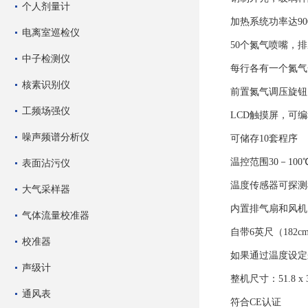
个人剂量计
加热系统功率达90
电离室巡检仪
50个氮气喷嘴，排
中子检测仪
每行各有一个氮气
核素识别仪
前置氮气调压旋钮，调节
工频场强仪
LCD触摸屏，可
噪声频谱分析仪
可储存10套程序
温控范围30－100
表面沾污仪
温度传感器可探测
大气采样器
内置排气扇和风机
气体流量校准器
自带6英尺（182
校准器
如果通过温度设定
声级计
整机尺寸：51.8 x 3
通风表
符合CE认证