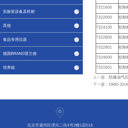
7321600
铝制
实验室设备及耗材
7322000
铝制
其他
7324100
铝制
7322800
铝制
食品专用仪器
7322801
铝制
德国BRAND普兰德
7324600
铝制
7321601
铝制
培养箱
上一篇：
防爆油气
下一篇：
OMD-3
北京市通州区漷兴二街4号2幢1层018