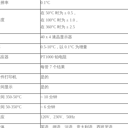
分辨率
0.1
°
C
在
50
°
C
时为 ±
0.5
，
精度
在
100
°
C
时为 ±
1.0
，
在
360
°
C
时为 ±
2.5
40 x 4
液晶显示器
率
0.5-10
°
C
，以
0.1
°
C
为增量
感应器
PT1000
铂电阻
每管
7
个结果
附件打印机
是的
时间显示
是的
时间
350-50
°
C
~ 10
分钟
时间
50-350
°
C
~ 6
分钟
供应
120V
、
230V
、
50Hz
变体
英语、德语、法语、意大利语、西班牙语