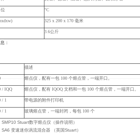
单位
°
C
hxdxw)
325 x 200 x 170
毫米
3.6
公斤
信息：
描述
0
熔点仪，配有一包
100
个熔点管，一端开口。
 / IQQ
熔点仪，配有
IQOQ
文档和一包
100
个熔点管，一端开口。
 / 1
带电源的附件打印机
 / 1
玻璃熔点管，一端封闭，每包
100
个
：
SMP10 Stuart数字熔点仪（操作说明）
：
SA6 变速迷你涡流混合器 （英国Stuart）