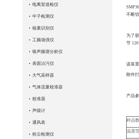
电离室巡检仪
SMP
不断
中子检测仪
核素识别仪
为了获
工频场强仪
节 1
噪声频谱分析仪
表面沾污仪
该装
附件
大气采样器
气体流量校准器
产品
校准器
声级计
样品
通风表
温度
粉尘检测仪