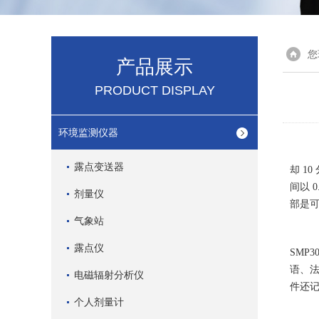
您
产品展示
PRODUCT DISPLAY
环境监测仪器
露点变送器
却 1
间以 
剂量仪
部是
气象站
露点仪
SMP
语、法
电磁辐射分析仪
件还
个人剂量计