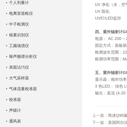
个人剂量计
UV 净化（水，空
UV 固化
电离室巡检仪
UV灯/LED监控
中子检测仪
四、紫外辐射计GUV
核素识别仪
电源： AC 200 ~ 2
固定方式：面板插
工频场强仪
检测波长范围：220
噪声频谱分析仪
检测功率范围：MAX
表面沾污仪
五、紫外辐射计GUV
大气采样器
显示器：相对功率
3 色LED： 绿色 LED
气体流量校准器
输出：直流 (4-20 ㎃
校准器
声级计
上一篇：
简述Q90
通风表
下一篇：
英国阿尔法露