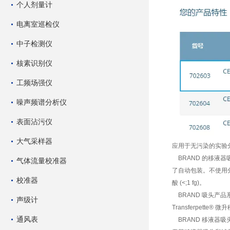
个人剂量计
电离室巡检仪
中子检测仪
核素识别仪
工频场强仪
噪声频谱分析仪
表面沾污仪
大气采样器
应用于无污染的实验分析
BRAND 的移液器
气体流量校准器
了自动包装。不使用分离剂
校准器
酸 (<;1 fg)。
BRAND 吸头产品系列
声级计
Transferpett
通风表
BRAND 移液器吸头和滤