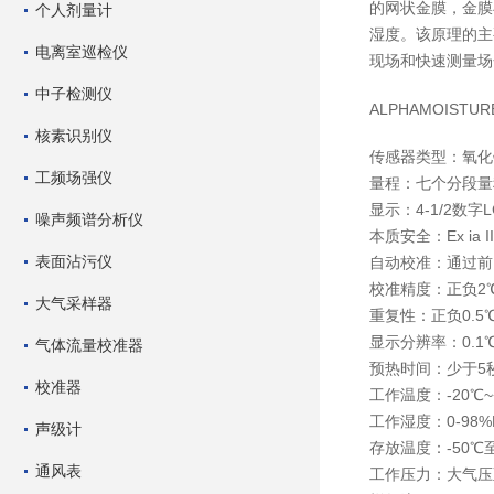
的网状金膜，金膜
个人剂量计
湿度。该原理的主
电离室巡检仪
现场和快速测量场
中子检测仪
ALPHAMOIST
核素识别仪
传感器类型：氧化
工频场强仪
量程：七个分段量程
显示：4-1/2数
噪声频谱分析仪
本质安全：Ex ia IIC 
表面沾污仪
自动校准：通过前
校准精度：正负2℃
大气采样器
重复性：正负0.5
显示分辨率：0.1℃
气体流量校准器
预热时间：少于5
校准器
工作温度：-20℃~
工作湿度：0-98
声级计
存放温度：-50℃至
通风表
工作压力：大气压至0