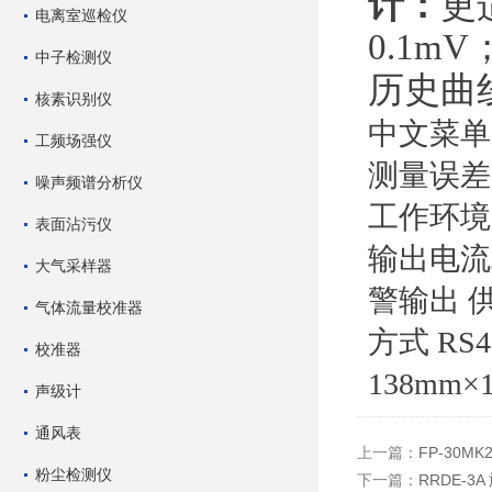
计：
更
电离室巡检仪
0.1m
中子检测仪
历史曲
核素识别仪
中文菜
工频场强仪
测量误
噪声频谱分析仪
工作环
表面沾污仪
输出电
大气采样器
警输出
气体流量校准器
方式
RS
校准器
138mm×
声级计
通风表
上一篇：
FP-30
粉尘检测仪
下一篇：
RRDE-