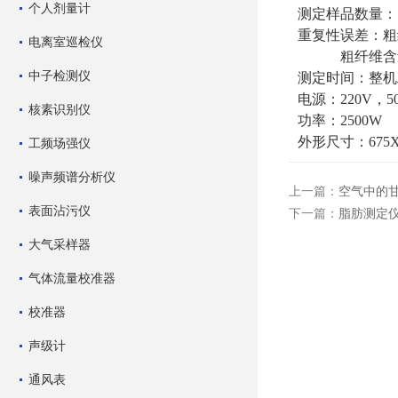
个人剂量计
测定样品数量：
重复性误差：粗纤
电离室巡检仪
粗纤维含量在
中子检测仪
测定时间：整机
电源：220V，5
核素识别仪
功率：2500W
外形尺寸：675Χ2
工频场强仪
噪声频谱分析仪
上一篇：
空气中的甘
表面沾污仪
下一篇：
脂肪测定仪 
大气采样器
气体流量校准器
校准器
声级计
通风表