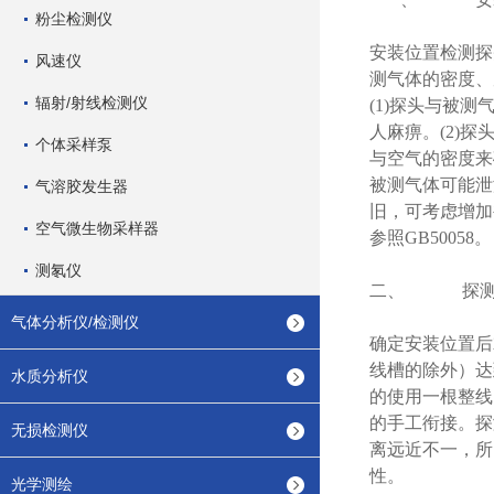
粉尘检测仪
安装位置检测探
风速仪
测气体的密度、
辐射/射线检测仪
(1)探头与被
人麻痹。(2)探
个体采样泵
与空气的密度来
被测气体可能泄
气溶胶发生器
旧，可考虑增加
空气微生物采样器
参照GB50058。
测氡仪
二、 探测器
气体分析仪/检测仪
确定安装位置后
线槽的除外）达
水质分析仪
的使用一根整线
的手工衔接。探
无损检测仪
离远近不一，所
性。
光学测绘