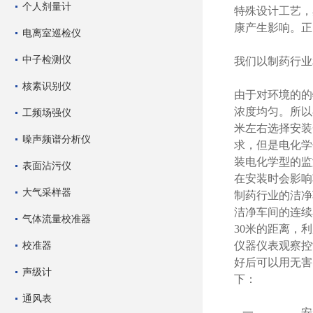
个人剂量计
特殊设计工艺，
康产生影响。正
电离室巡检仪
中子检测仪
我们以制药行业
核素识别仪
由于对环境的的
浓度均匀。所以
工频场强仪
米左右选择安装
噪声频谱分析仪
求，但是电化学
装电化学型的监
表面沾污仪
在安装时会影响
大气采样器
制药行业的洁净
洁净车间的连续
气体流量校准器
30米的距离，
校准器
仪器仪表观察控
好后可以用无害
声级计
下：
通风表
一、 安装