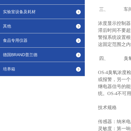
三、 车间外
实验室设备及耗材
浓度显示控制器
其他
滞后时间不要超
警报系统设置根
食品专用仪器
这固定范围之内
德国BRAND普兰德
四、 臭氧浓
培养箱
OS-4臭氧浓
或报警，另一个
继电器信号的能力
统。OS-4不
技术规格
传感器：纳米电化
灵敏度：第一响应