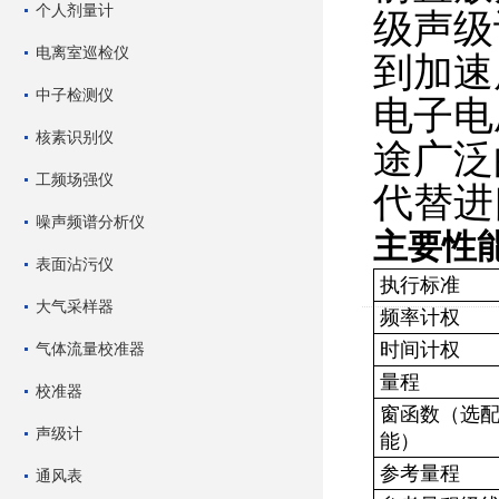
个人剂量计
级声级
电离室巡检仪
到加速
中子检测仪
电子电
核素识别仪
途广泛
工频场强仪
代替进
噪声频谱分析仪
主要性
表面沾污仪
执行标准
大气采样器
频率计权
时间计权
气体流量校准器
量程
校准器
窗函数（选
声级计
能）
参考量程
通风表