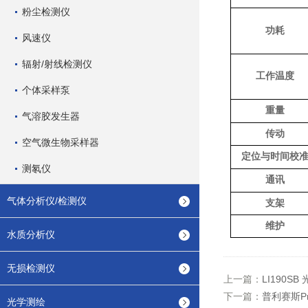
粉尘检测仪
功耗
风速仪
辐射/射线检测仪
工作温度
个体采样泵
重量
气溶胶发生器
传动
空气微生物采样器
定位与时间校
测氡仪
通讯
气体分析仪/检测仪
支架
维护
水质分析仪
无损检测仪
上一篇：
LI190S
下一篇：
普利赛斯Pr
光学测绘