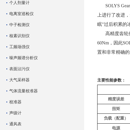
个人剂量计
SOLYS Gear
电离室巡检仪
上进行了改进，
眠"过后积累的
中子检测仪
高精度齿轮
核素识别仪
60Nm
，因此
SOL
工频场强仪
置和非常精确的
噪声频谱分析仪
表面沾污仪
大气采样器
主要性能参数：
气体流量校准器
精度误差
校准器
扭矩
声级计
负载（配重）
通风表
电源