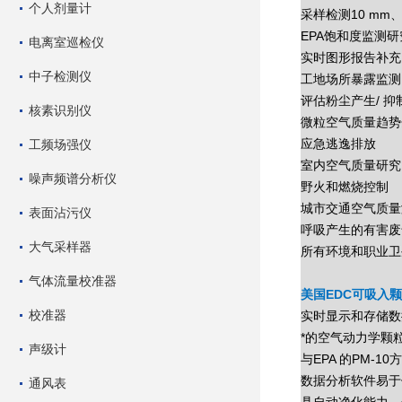
个人剂量计
采样检测10 mm、
EPA饱和度监测研
电离室巡检仪
实时图形报告补充
中子检测仪
工地场所暴露监测
评估粉尘产生/ 抑
核素识别仪
微粒空气质量趋势
应急逃逸排放
工频场强仪
室内空气质量研究
噪声频谱分析仪
野火和燃烧控制
城市交通空气质量
表面沾污仪
呼吸产生的有害废
大气采样器
所有环境和职业卫
气体流量校准器
美国EDC可吸入颗
校准器
实时显示和存储数
*的空气动力学颗
声级计
与EPA 的PM-1
数据分析软件易于
通风表