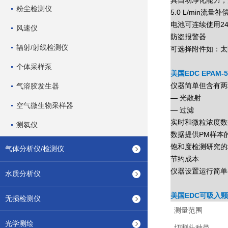
具自动净化能力，
粉尘检测仪
5.0 L/min流量
电池可连续使用24
风速仪
防盗报警器
辐射/射线检测仪
可选择附件如：太
个体采样泵
美国EDC EPA
仪器简单但含有两
气溶胶发生器
— 光散射
空气微生物采样器
— 过滤
实时和微粒浓度数
测氡仪
数据提供PM样本
饱和度检测研究的
气体分析仪/检测仪
节约成本
仪器设置运行简单--
水质分析仪
美国EDC可吸入颗
无损检测仪
测量范围
光学测绘
切割头种类