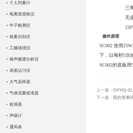
个人剂量计
三
电离室巡检仪
无
中子检测仪
22
核素识别仪
操作原理
SC
002
使用
25W
工频场强仪
下，以每秒
5
次
噪声频谱分析仪
SC
002
的底板用
表面沾污仪
大气采样器
上一篇：
OXYIQ-
气体流量校准器
下一篇：
阻抗管测
校准器
声级计
通风表