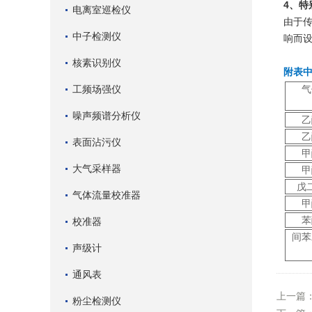
4、特
电离室巡检仪
由于传
中子检测仪
响而
核素识别仪
附表
工频场强仪
气
噪声频谱分析仪
乙
乙
表面沾污仪
甲
大气采样器
甲
戊
气体流量校准器
甲
苯
校准器
间苯
声级计
通风表
上一篇
粉尘检测仪