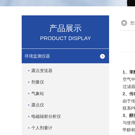
您
产品展示
PRODUCT DISPLAY
环境监测仪器
露点变送器
1、苯
空气中
剂量仪
过滤器
气象站
2、传
由于传
露点仪
联系P
3、醇
电磁辐射分析仪
与使
个人剂量计
甲醇