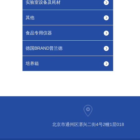
实验室设备及耗材
其他
食品专用仪器
德国BRAND普兰德
培养箱
北京市通州区漷兴二街4号2幢1层018