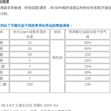
别湿度
感器非常敏感，特别湿度(通常，40-60%相对湿度以外的任何东西)可能
设计的。
中列出了可能引起干扰的常用化学品的简短清单：
体
给出1ppm读数所需的
响应
用苯酚过滤器去除干扰气
浓度
体
醛
12
60%
醇
24
45%
酸
26
100
线性的
醛
1
15%
二醛
7
70%
醇
60
30%
酚
7
100
二酚
250
100
：
ML3-KIT土壤水分仪 范围0-100% Vol