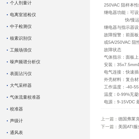
个人剂量计
250VAC 
继电器功能：可设
电离室巡检仪
快/慢运行
中子检测仪
继电器与指示器设
故障报警：前面板LE
核素识别仪
或5A/250V
故障
工频场强仪
气体指示：面板上的
噪声频谱分析仪
安装：35x7
电气连接：
表面沾污仪
外壳材料：复合
大气采样器
工作温度：
温度：0-
气体流量校准器
电源：9-15VD
校准器
上一篇：
德国弗莱克
声级计
下一篇：
美国ATI
通风表