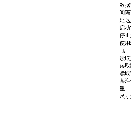
数据
间隔
延迟
启动
停止
使用
电
读取
读取
读取
备注
重
尺寸