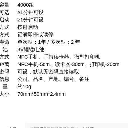
容量
4000组
可选
≥1分钟可设
启动
≥1分钟可设
方式
按键启动
方式
记满即停或读停
寿命
单次型：1年 / 多次型：2 年
 池
3V锂锰电池
方式
NFC手机、手持读卡器、微型打印机
距离
NFC手机-5cm、读卡器-30cm、打印机-20cm
密码
可设，默认无密码直接读取
信息
公司、品名、产地、编号、备注
 量
约10g
大小
70mm*50mm*2.4mm