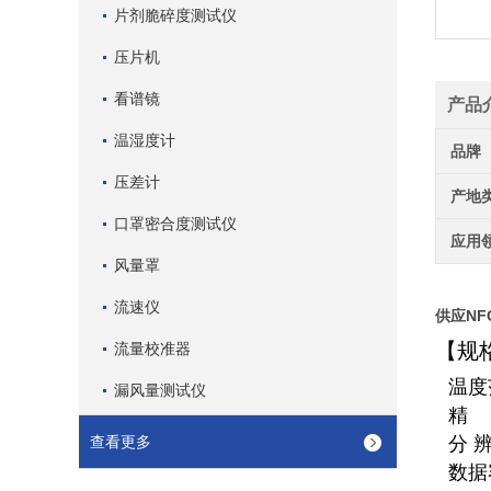
片剂脆碎度测试仪
压片机
看谱镜
产品
温湿度计
品牌
压差计
产地
口罩密合度测试仪
应用
风量罩
流速仪
供应NFC
【规
流量校准器
温度
漏风量测试仪
精
查看更多
分 辨
数据