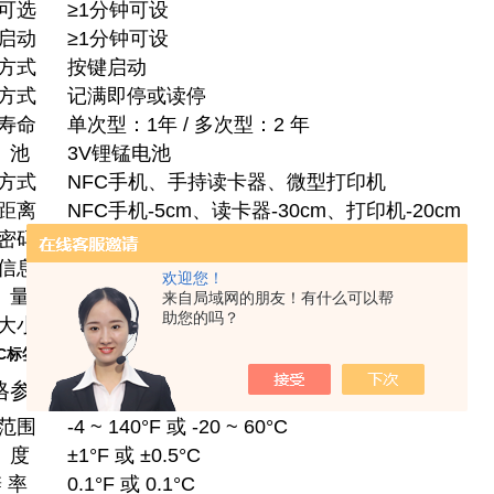
可选
≥1分钟可设
启动
≥1分钟可设
方式
按键启动
方式
记满即停或读停
寿命
单次型：1年 / 多次型：2 年
 池
3V锂锰电池
方式
NFC手机、手持读卡器、微型打印机
距离
NFC手机-5cm、读卡器-30cm、打印机-20cm
密码
可设，默认无密码直接读取
信息
公司、品名、产地、编号、备注
欢迎您！
 量
约10g
来自局域网的朋友！有什么可以帮
助您的吗？
大小
70mm*50mm*2.4mm
标签温度记录仪-4 ~ 140°F
格参数】
范围
-4 ~ 140°F 或 -20 ~ 60°C
 度
±1°F 或 ±0.5°C
 率
0.1°F 或 0.1°C