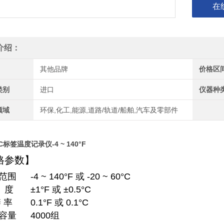
在
介绍：
其他品牌
价格区
类别
进口
仪器种
领域
环保,化工,能源,道路/轨道/船舶,汽车及零部件
标签温度记录仪-4 ~ 140°F
格参数】
范围
-4 ~ 140°F 或 -20 ~ 60°C
 度
±1°F 或 ±0.5°C
 率
0.1°F 或 0.1°C
容量
4000组