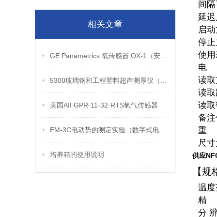
间隔
延迟
相关文章
启动
停止
使用
GE Panametrics 氧传感器 OX-1（安装步骤）
电
读取
5300玻璃钢和工程塑料超声测厚仪（选购指南）
读取
读取
美国AII GPR-11-32-RTS氧气传感器
备注
重
EM-3C电动势的测定实验（数字式电子电位差计）
尺寸
培养箱的使用说明
供应NFC
【规
温度
精
分 辨