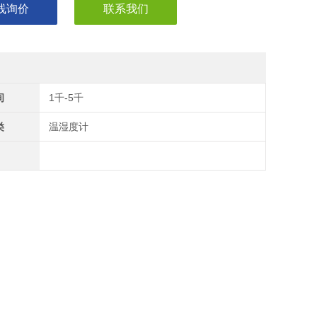
线询价
联系我们
间
1千-5千
类
温湿度计