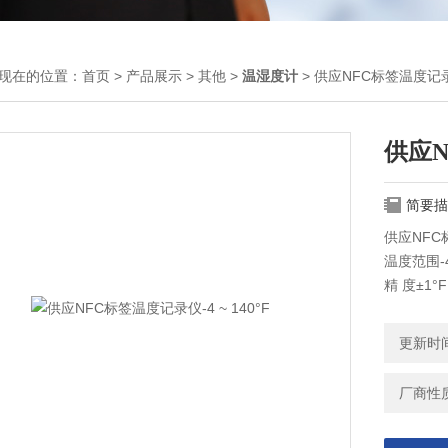
现在的位置：
首页
>
产品展示
>
其他
>
温湿度计
> 供应NFC标签温度记录仪-
供应N
简要描
供应NFC标
温度范围-4 ~
精 度±1°F
分 辨 率0.1
数据容量4
更新时间：
间隔可选≥
延迟启动≥
厂商性