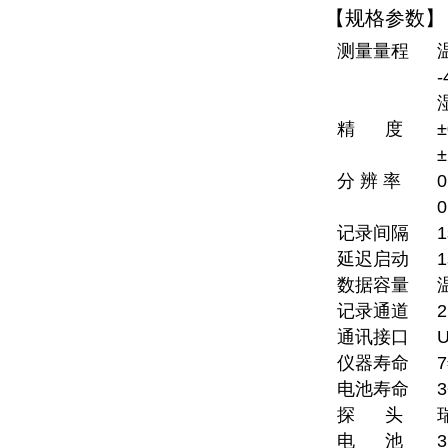
【规格参数】
测量量程
精 度
±
分 辨 率
0
0
记录间隔
1
延迟启动
1
数据容量
记录通道
通讯接口
仪器寿命
电池寿命
探 头
电 池