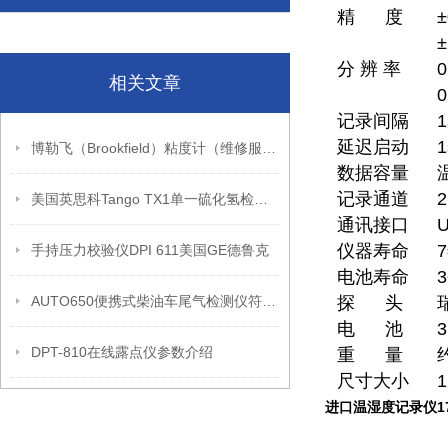
精 度
±
分 辨 率
0
相关文章
0
记录间隔
1
延迟启动
1
博勒飞（Brookfield）粘度计（维修服务中心）
数据容量
记录通道
美国英思科Tango TX1单一硫化氢检测仪（带证书）
通讯接口
仪器寿命
手持压力校验仪DPI 611美国GE德鲁克
电池寿命
AUTO650便携式柴油车尾气检测仪符合国标
探 头
电 池
DPT-810在线露点仪参数介绍
重 量
尺寸大小
进口温湿度记录仪17