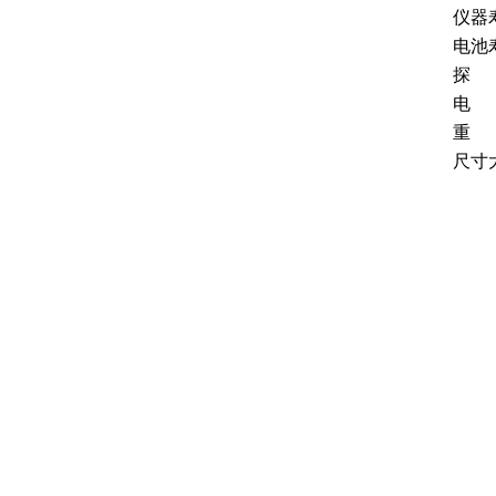
仪器
电池
探
电
重
尺寸