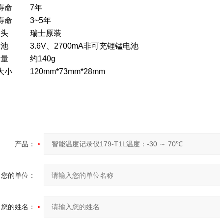
寿命
7年
寿命
3~5年
 头
瑞士原装
 池
3.6V、2700mA非可充锂锰电池
 量
约140g
大小
120mm*73mm*28mm
产品：
您的单位：
您的姓名：