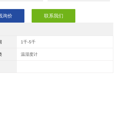
线询价
联系我们
间
1千-5千
类
温湿度计