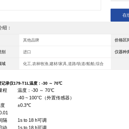
在
介绍：
其他品牌
价格区
类别
进口
仪器种
领域
化工,农林牧渔,建材/家具,道路/轨道/船舶,综合
记录仪179-T1L温度：-30 ～ 70℃
量程
温度：-30 ～ 70℃
-40 ~ 100°C（外置传感器）
 度
±0.3℃
.01
间隔
1s to 18 h可调
启动
1s to 18 h可调