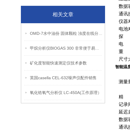
数据
通讯
相关文章
仪器
电池
OMD-7水中油份 固体颗粒 浊度在线分析仪
探
电
甲烷分析仪BIOGAS 300 非常便于易于自行安装， 操作和维护
重
尺寸
矿化度智能快速测定仪技术参数
智能温度
英国casella CEL-632噪声仪配件销售
测量
氧化锆氧气分析仪 LC-450A(工作原理）
精
记录
延迟
数据
通讯