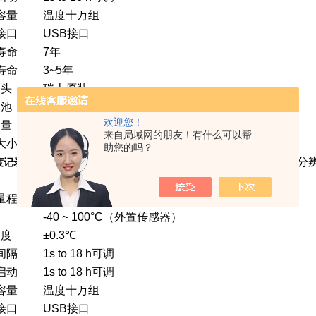
容量
温度十万组
接口
USB接口
寿命
7年
寿命
3~5年
 头
瑞士原装
 池
3.6V、2700mA非可充锂锰电池
欢迎您！
 量
约140g
来自局域网的朋友！有什么可以帮
大小
120mm*73mm*28mm
助您的吗？
分辨
记录仪179-T1L温度：-30 ～ 70℃
量程
温度：-30 ～ 70℃
-40 ~ 100°C（外置传感器）
 度
±0.3℃
间隔
1s to 18 h可调
启动
1s to 18 h可调
容量
温度十万组
接口
USB接口