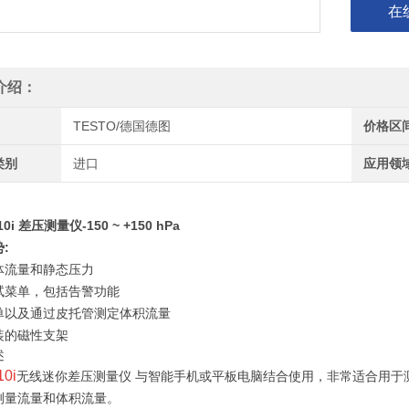
在
介绍：
TESTO/德国德图
价格区
类别
进口
应用领
510i 差压测量仪-150 ~ +150 hPa
:
体流量和静态压力
试菜单，包括告警功能
单以及通过皮托管测定体积流量
装的磁性支架
述
10i
无线迷你差压测量仪 与智能手机或平板电脑结合使用，非常适合用于
测量流量和体积流量。