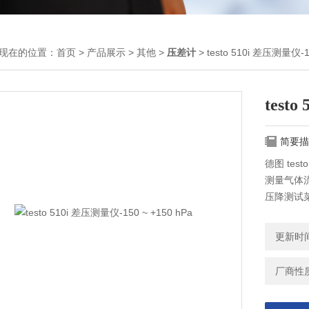
现在的位置：
首页
>
产品展示
>
其他
>
压差计
> testo 510i 差压测量仪-1
testo
简要描
德图 tes
测量气体
压降测试
设置简单
方便安装
更新时间：
厂商性