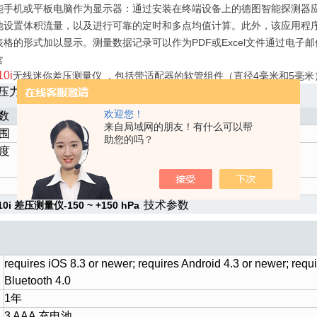
能手机或平板电脑作为显示器：通过安装在终端设备上的德图智能探测器
地设置体积流量，以及进行可靠的定时和多点均值计算。此外，该应用程
表格的形式加以显示。测量数据记录可以作为PDF或Excel文件通过电子
含
10i
无线迷你差压测量仪 ，包括带适配器的软管组件（直径4毫米和5毫
压力传感器
欢迎您！
数
来自局域网的朋友！有什么可以帮
围
-150 ~ +150 hPa
助您的吗？
度
±0.05 hPa (0 ~ +1 hPa)
±(0.2 hPa + 1.5 %测量值) (+1 ~ +150 hPa)
0.01 hPa
技术参数
510i 差压测量仪-150 ~ +150 hPa
requires iOS 8.3 or newer; requires Android 4.3 or newer; requ
Bluetooth 4.0
1年
3 AAA 充电池