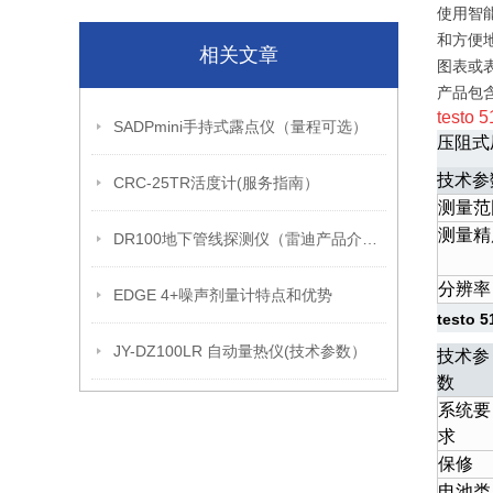
使用智
和方便
相关文章
图表或
产品包
testo 5
SADPmini手持式露点仪（量程可选）
压阻式
技术参
CRC-25TR活度计(服务指南）
测量范
测量精
DR100地下管线探测仪（雷迪产品介绍）
分辨率
EDGE 4+噪声剂量计特点和优势
testo 
JY-DZ100LR 自动量热仪(技术参数）
技术参
数
系统要
求
保修
电池类