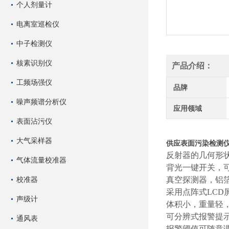
个人剂量计
电离室巡检仪
中子检测仪
核素识别仪
产品介绍：
工频场强仪
品牌
噪声频谱分析仪
应用领域
表面沾污仪
大气采样器
供应表面污染检测仪塑
反射器的几何形
气体流量校准器
背光一键开关，
校准器
真空探测器，铝
采用点阵式LCD
声级计
体积小，重量轻
可分辨式报警提
通风表
报警阈值可随意