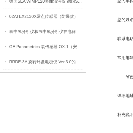
您的单
德国SEA WIMP120表面沾污仪 德国SEA服务中心
02ATEX2130X露点传感器（防爆款）
您的姓
氧中氢分析仪和氢中氧分析仪在电解水是怎样应用的？
联系电
GE Panametrics 氧传感器 OX-1（安装步骤）
常用邮
RRDE-3A 旋转环盘电极仪 Ver.3.0的改良要点
省
详细地
补充说