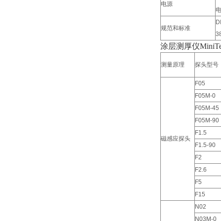
电源
D
规范和标准
3
涂层测厚仪MiniTest
测量原理
探头型号
F05
F05M-0
F05M-45
F05M-90
F1.5
磁感应探头
F1.5-90
F2
F2.6
F5
F15
N02
N03M-0