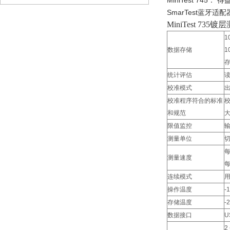
MiniTest 
SmarTest蓝牙适
MiniTest 735镀层
1
数据存储
1
统计评估
读
校准模式
出
校准程序符合的标准
校
和规范
限值监控
测量单位
切
每
测量速度
每
连续模式
操作温度
-
存储温度
-
数据接口
U
2