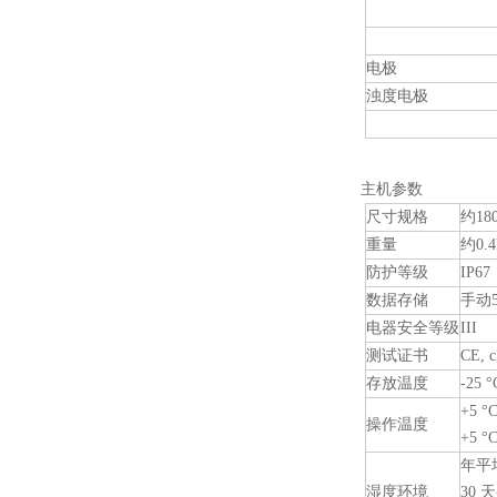
电极
浊度电极
主机参数
尺寸规格
约180
重量
约0.4
防护等级
IP67
数据存储
手动5
电器安全等级
III
测试证书
CE, 
存放温度
-25 °
+5 °
操作温度
+5 
年平均
湿度环境
30 天