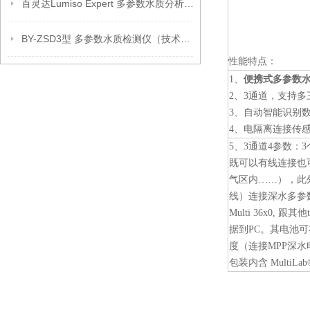
百灵达Lumiso Expert 多参数水质分析仪(新款）
BY-ZSD3型 多参数水质检测仪（技术参数）
性能特点：
便携式多参数
1、
2、3通道，支持多
3、自动智能识别
4、电隔离连接传
5、3通道4参数
既可以有线连接也
气区内……），此外
线）连接深水多参数探头
Multi 36x0, 
据到PC。其电池可
度（连接MPP深水
包装内含 MultiLab®