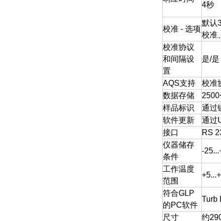
4秒
默认
校准 - 选项
校准
校准协议
和间隔设
是/是
置
AQS支持
校准
数据存储
25
样品标识
通过
软件更新
通过
接口
RS 
仪器储存
-25.
条件
工作温度
+5..
范围
符合GLP
Turb
的PC软件
尺寸
约290