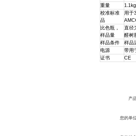
重量
1.1k
校准标准
用于
品
AMC
比色瓶，
直径
样品量
醛树
样品条件
样品
电源
带用
证书
CE
产
您的单