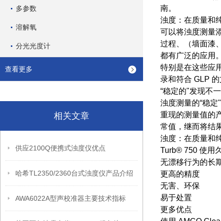
南。
多参数
浊度：在质量和
溶解氧
可以将浊度测量
过程、（墙面漆
分光光度计
都有广泛的应用
特别是在这些应用
查看更多
录和符合 GLP 
“稳定的"发现不
浊度测量的“稳定
重现的测量值的产
相关文章
常值，继而将结
浊度：在质量和
供应2100Q便携式浊度仪优点
Turb® 750 
无漂移行为的长
哈希TL2350/2360台式浊度仪产品介绍
更高的精度
无害、环保
易于处置
AWA6022A型声校准器主要技术指标
更多优点