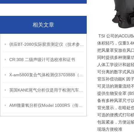
相关文章
TSI 公司的ACC
体积轻巧，仅重3.
供应BT-2080实际胶质测定仪（技术参数）
把风量罩安放在风
同时提供多种测量功
CR:308 二级声级计可选校准和证书
人体工学设计和超
可分离的数字式风
X-am5800复合气体检测仪3703888（产品介绍）
背压补偿功能K 因
可灵活的测量流经
英国KANE尾气分析仪是用于检测汽车尾气中有害气体的重要设备
提供生物安全罩 (BSC
备有多种风罩尺寸
AMI微量氧分析仪Model 1000RS（传感器）
背光显示，在暗处
可选的便携式打印
包装紧凑，方便运
现场方便校准