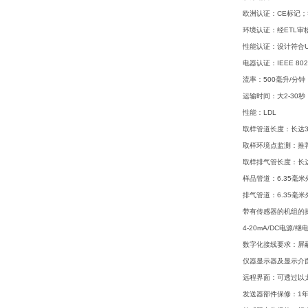
欧洲认证：CE标记；符合
环境认证：经ETL审核批示U
性能认证：设计符合UL
电器认证：IEEE 802.
流率：500毫升/分钟
运输时间：大2-30秒
性能：LDL
取样管道长度：长达3
取样环境点监测：推
取样排气管长度：长达
样品管道：6.35毫米
排气管道：6.35毫米
带有传感器的机组的操
4-20mA/DC电源/
数字化接线要求：屏蔽C
仪器显示器及显示介
远程界面：可透过以太
发送器部件保修：1