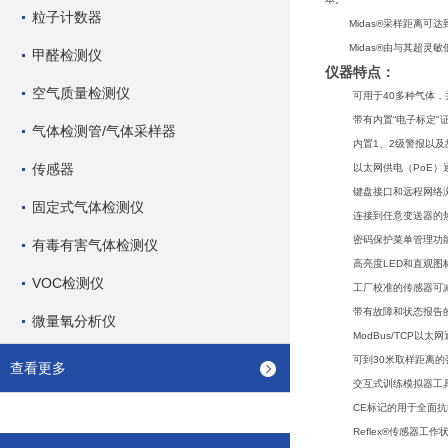
粒子计数器
Midas®采样距离可达到3
Midas®由与其超灵敏低
甲醛检测仪
仪器特点：
空气质量检测仪
可用于40多种气体
带有内置“电子标定"
气体检测管/气体采样器
内置1、2级警报以及
传感器
以太网供电（PoE）
键盘接口和远程网络
固定式气体检测仪
连接到任意变送器的热
密码保护菜单管理功
有毒有害气体检测仪
高亮度LED和直观图
VOC检测仪
工厂校准的传感器可
带有故障和状态报告的
微量氧分析仪
ModBus/TCP
可到30米取样距离
查看更多
交互式训练模拟器工
CE标记的用于全面
Reflex®传感器