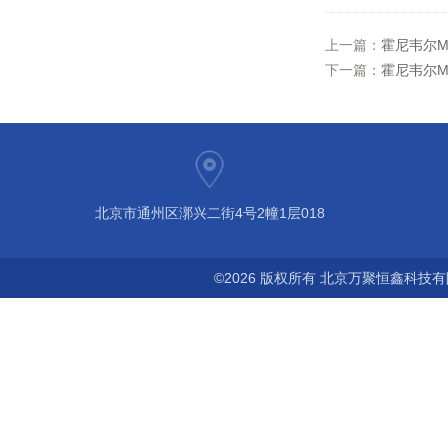
上一篇：
霍尼韦尔Mi
下一篇：
霍尼韦尔M
北京市通州区漷兴二街4号2幢1层018
©2026 版权所有 北京万聚恒鑫科技