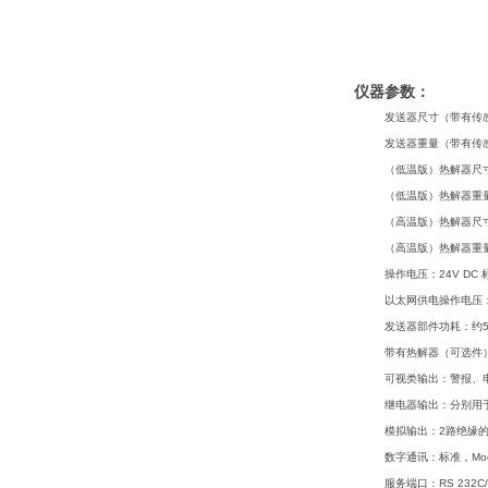
仪器参数：
发送器尺寸（带有传感
发送器重量（带有传感
（低温版）热解器尺寸
（低温版）热解器重量
（高温版）热解器尺寸
（高温版）热解器重量
操作电压：24V DC 标
以太网供电操作电压：36
发送器部件功耗：约5
带有热解器（可选件）
可视类输出：警报、
继电器输出：分别用
模拟输出：2路绝缘的0
数字通讯：标准，Mod
服务端口：RS 232C