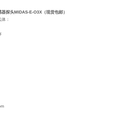
器探头MIDAS-E-O3X（现货包邮）
气体：
称
pm