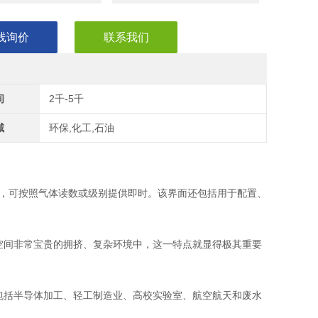
线询价
联系我们
间
2千-5千
域
环保,化工,石油
式界面，可按照气体读数或级别提供即时。该界面还包括用于配置、
在空间非常宝贵的拥挤、复杂环境中，这一特点就显得极其重要
（包括半导体加工、轻工制造业、高校实验室、航空航天和废水