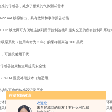
校准的传感器，减少了频繁的气体测试需求
0-22 mA 模拟输出，具有故障和事件报告功能
us/TCP 以太网可方便地连接到用于控制连接和服务交互的所有控制和系统
吸泵系统（使用寿命为 2 年）的采样距离达 100 英尺
E ，可抵抗射频干扰
ex? 传感器健康检查可提高安全性
raSureTM 温度补偿技术（如适用）
录功能可查阅传感器记录历史
s 气体探测器采用可靠的传感器技术，可探测工厂内的多种主要有气体、环境
欢迎您！
来自局域网的朋友！有什么可以帮
采用技术控制气体流速并确保气体探测准确无误。Midas 气体探测器采用 