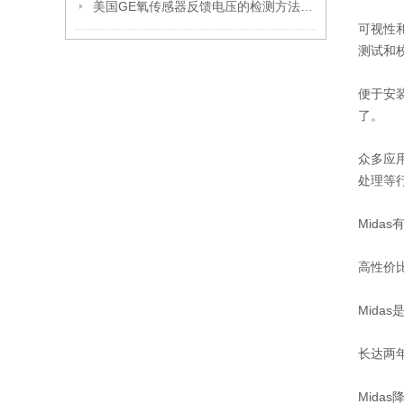
美国GE氧传感器反馈电压的检测方法是什么
可视性
测试和
便于安
了。
众多应
处理等
Mida
高性价
Mid
长达两
Mida