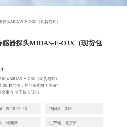
器探头MIDAS-E-O3X（现货包邮）
感器探头MIDAS-E-O3X（现货包
述：
探头MIDAS-E-O3X（现货包邮）
 35 种气体，并可享受两年质保*
盒带有‘电子校准’证书
个内置式继电器（C 型），用于 1、2 级
 (PoE) 通讯接口供电
2026-01-23
访问量：316
接口和远程浏览器界面
as Pyrolyzer 模块可连接至任何 Midas 气体探测器
质：代理商
生产地：北京市
保系统完整性的保护菜单级