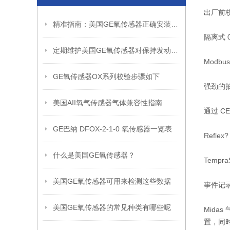
出厂前
精准指南：美国GE氧传感器正确安装方法全解析
隔离式 
定期维护美国GE氧传感器对保持发动机燃烧效率至关重要
Modb
GE氧传感器OX系列校验步骤如下
强劲的抽
美国AII氧气传感器气体兼容性指南
通过 C
GE巴纳 DFOX-2-1-0 氧传感器一览表
Refl
什么是美国GE氧传感器？
Temp
美国GE氧传感器可用来检测这些数据
事件记
美国GE氧传感器的常见种类有哪些呢
Mida
置，同时