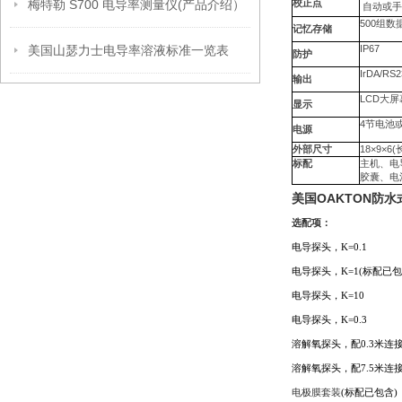
梅特勒 S700 电导率测量仪(产品介绍）
校正点
自动或手
500
组数
记忆存储
美国山瑟力士电导率溶液标准一览表
IP67
防护
IrDA/RS2
输出
LCD
大屏
显示
4
节电池或
电源
外部尺寸
18
×9×6(
标配
主机、电
胶囊、电
美国OAKTON防
选配项：
电导探头，K=0.1
电导探头，K=1(标配已包
电导探头，K=10
电导探头，K=0.3
溶解氧探头，配0.3米连接
溶解氧探头，配7.5米连
电极膜套装
(标配已包含)