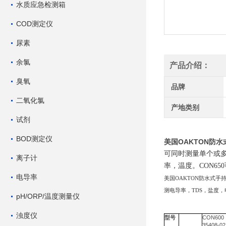
水质应急检测箱
COD测定仪
尿素
余氯
产品介绍：
臭氧
品牌
二氧化氯
产地类别
试剂
BOD测定仪
美国OAKTON防
可同时测量单个或多个
离子计
率，温度。CON6
电导率
美国OAKTON防水式手持
测电导率，TDS，盐度，
pH/ORP/温度测量仪
浊度仪
型号
CON600
35408-02