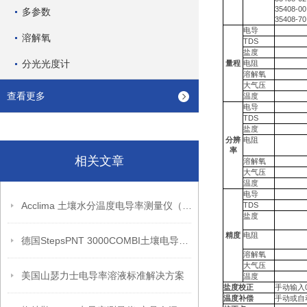
35408-00
多参数
35408-70
电导
溶解氧
TDS
盐度
分光光度计
量程
电阻
溶解氧
大气压
查看更多
温度
电导
TDS
盐度
分辨
电阻
率
相关文章
溶解氧
大气压
温度
电导
Acclima 土壤水分温度电导率测量仪（功能介绍）
TDS
盐度
精度
电阻
德国StepsPNT 3000COMBI土壤电导率、盐度一体测定仪（简介）
溶解氧
大气压
美国山瑟力士电导率溶液标准解决方案
温度
盐度校正
手动输入0
温度补偿
手动或自动