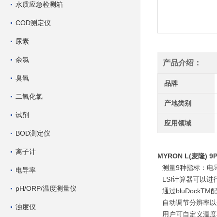
水质应急检测箱
COD测定仪
尿素
余氯
产品介绍：
臭氧
品牌
二氧化氯
产地类别
试剂
应用领域
BOD测定仪
离子计
MYRON L(麦隆)
测量9种指标：电导
电导率
LSI计算器可以
pH/ORP/温度测量仪
通过bluDock
自动调节分辨率以
浊度仪
用户可自定义温度