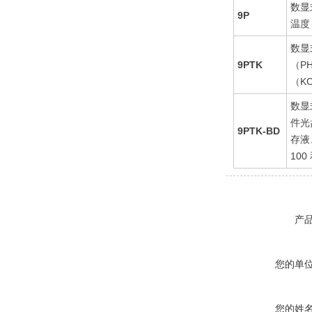
数显
9P
温度 
数显
9PTK
（P
（KC
数显
件光
9PTK-BD
存液、
100
产
您的单
您的姓