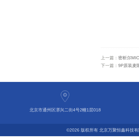
上一篇：
密析尔MIC
下一篇：
9P原装
北京市通州区漷兴二街4号2幢1层018
©2026 版权所有 北京万聚恒鑫科技